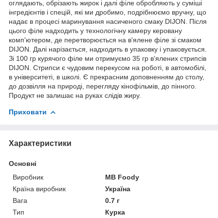
оглядають, обрізають жирок і далі філе обробляють у суміші
інгредієнтів і спецій, які ми дробимо, подрібнюємо вручну, що
надає в процесі маринування насиченого смаку DIJON. Після
цього філе надходить у технологічну камеру керовану
комп'ютером, де перетворюється на в'ялене філе зі смаком
DIJON. Далі нарізається, надходить в упаковку і упаковується.
Зі 100 гр курячого філе ми отримуємо 35 гр в'ялених стрипсів
DIJON. Стрипси є чудовим перекусом на роботі, в автомобілі,
в університеті, в школі. Є прекрасним доповненням до столу,
до дозвілля на природі, перегляду кінофільмів, до пінного.
Продукт не залишає на руках слідів жиру.
Приховати
Характеристики
Основні
Виробник
MB Foody
Країна виробник
Україна
Вага
0.7 г
Тип
Курка