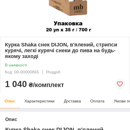
Курка Shaka снек DIJON, в'ялений, стрипси
курячі, легкі курячі снеки до пива на будь-
якому заході
В наявності
Код: 00-00000865
Роздріб
1 040
₴/комплект
Опис
Характеристики
Доставка
Оплата
Умови п
Опис
Курка Shaka снек DIJON, в'ялений