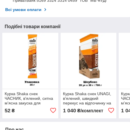
ПриватБанк 5169 3324 3314 0459 ТОВ "МБ ФУДІ "
Всі умови оплати
Подібні товари компанії
Курка Shaka снек
Курка Shaka снек UNAGI,
Курк
ЧАСНИК, в'ялений, ситна
в'ялений, швидкий
ЧАСН
м'ясна закуска для
перекус на відпочинку на
м'яс
відпочинку на природі,
природі, ситні снеки з
відп
52
1 040
1 0
₴
₴/комплект
закуска до пива
курки
гото
Про нас