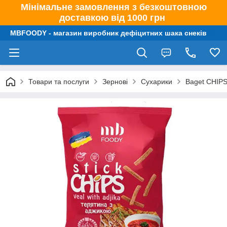
Мінімальне замовлення з безкоштовною
доставкою від 1000 грн
MBFOODY - магазин виробник дефіцитних шака снеків
Товари та послуги
Зернові
Сухарики
Baget CHIPS