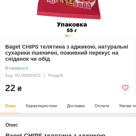
Baget CHIPS телятина з аджикою, натуральні
сухарики пшеничні, поживний перекус на
сніданок чи обід
В наявності
Код: 00-00000922
Роздріб
22
₴
Опис
Характеристики
Доставка
Оплата
Умови п
Опис
Baget CHIPS телятина з аджикою