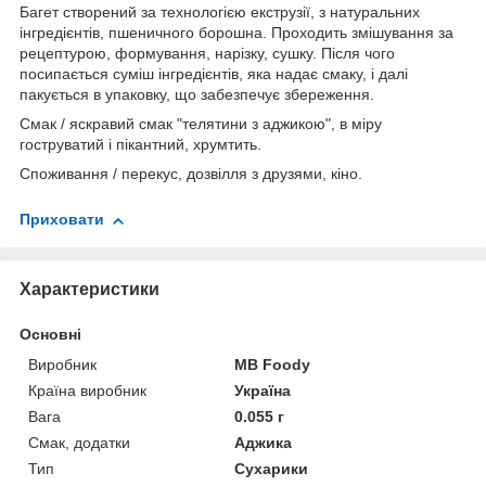
Багет створений за технологією екструзії, з натуральних
інгредієнтів, пшеничного борошна. Проходить змішування за
рецептурою, формування, нарізку, сушку. Після чого
посипається суміш інгредієнтів, яка надає смаку, і далі
пакується в упаковку, що забезпечує збереження.
Смак / яскравий смак "телятини з аджикою", в міру
гоструватий і пікантний, хрумтить.
Споживання / перекус, дозвілля з друзями, кіно.
Приховати
Характеристики
Основні
Виробник
MB Foody
Країна виробник
Україна
Вага
0.055 г
Смак, додатки
Аджика
Тип
Сухарики