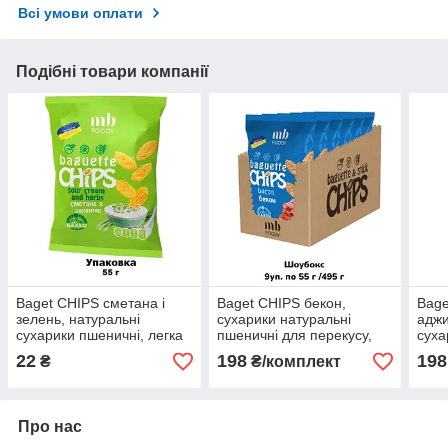
Всі умови оплати
Подібні товари компанії
Baget CHIPS сметана і
Baget CHIPS бекон,
Bage
зелень, натуральні
сухарики натуральні
аджи
сухарики пшеничні, легка
пшеничні для перекусу,
суха
закуска з собою в кіно або
легка закуска для
пере
22
198
198
₴
₴/комплект
на прогулянку
відпочинку великою
легк
компанією
робо
Про нас