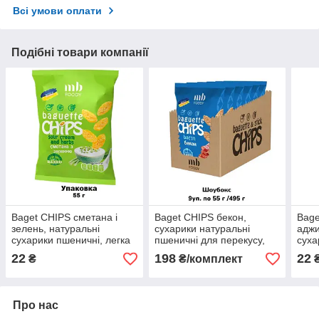
Всі умови оплати
Подібні товари компанії
Baget CHIPS сметана і
Baget CHIPS бекон,
Bage
зелень, натуральні
сухарики натуральні
аджи
сухарики пшеничні, легка
пшеничні для перекусу,
суха
закуска з собою в кіно або
легка закуска для
пожи
22
198
22
₴
₴/комплект
на прогулянку
відпочинку великою
снід
компанією
Про нас