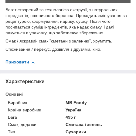
Багет створений за технологією екструзії, з натуральних
інгредієнтів, пшеничного борошна. Проходить змішування за
рецептурою, формування, нарізку, сушку. Після чого
посипається суміш інгредієнтів, яка надає смаку, і далі
пакується в упаковку, що забезпечує збереження.
Смак / яскравий смак "сметани з зеленню", хрумтить.
Споживання / перекус, дозвілля з друзями, кіно.
Приховати
Характеристики
Основні
Виробник
MB Foody
Країна виробник
Україна
Вага
495 г
Смак, додатки
Сметана і зелень
Тип
Сухарики