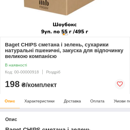
Baget CHIPS сметана і зелень, сухарики
натуральні пшеничні, закуска для відпочинку
великою компанією
В наявності
Код: 00-00000918
Роздріб
198
₴/комплект
Опис
Характеристики
Доставка
Оплата
Умови п
Опис
Baget CHIPS сметана і зелень,