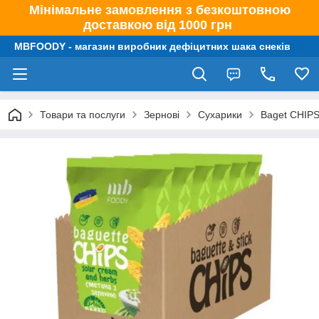
Мінімальне замовлення з безкоштовною
доставкою від 1000 грн
MBFOODY - магазин виробник дефіцитних шака снеків
Товари та послуги
Зернові
Сухарики
Baget CHIPS