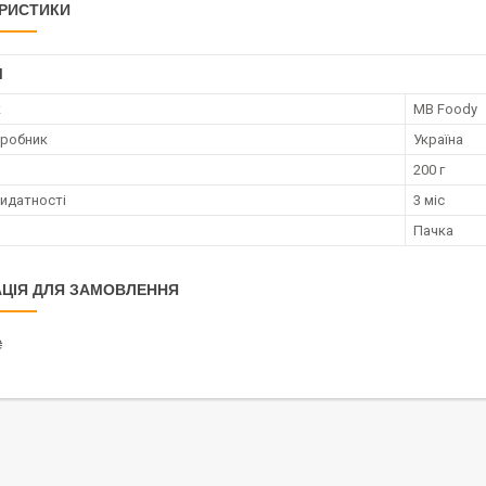
РИСТИКИ
І
к
MB Foody
иробник
Україна
200 г
ридатності
3 міс
Пачка
ЦІЯ ДЛЯ ЗАМОВЛЕННЯ
₴