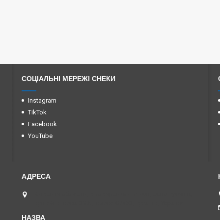
СОЦІАЛЬНІ МЕРЕЖІ СНЕКИ
Instagram
TikTok
Facebook
YouTube
Київська область, Броварський район, село Русанів,
вул Жовтнева 39 А, індекс 07453, Русанів, Україна