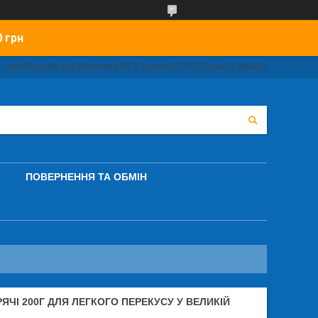
0 грн
 село Русанів, вул Жовтнева 39 А, індекс 07453, Русанів, Україна
ПОВЕРНЕННЯ ТА ОБМІН
РЯЧІ 200Г ДЛЯ ЛЕГКОГО ПЕРЕКУСУ У ВЕЛИКІЙ