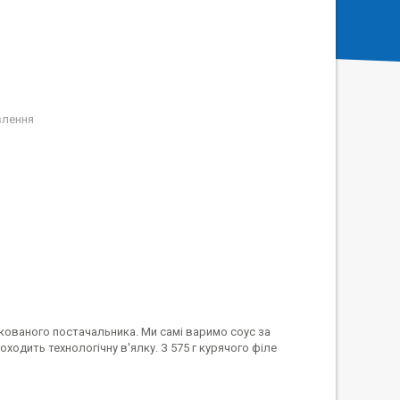
влення
ікованого постачальника. Ми самі варимо соус за
ходить технологічну в'ялку. З 575 г курячого філе