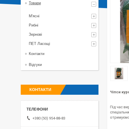
Товари
М'ясні
Рибні
Зернові
ПЕТ Ласощі
Контакти
Відгуки
КОНТАКТИ
Чіпси кур
Під час ви
спеціальни
отримуємо 
+380 (50) 954-88-83