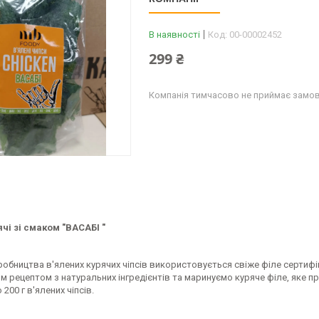
В наявності
Код:
00-00002452
299 ₴
Компанія тимчасово не приймає замо
ячі зі смаком "ВАСАБІ "
робництва в'ялених курячих чіпсів використовується свіже філе сертиф
м рецептом з натуральних інгредієнтів та маринуємо куряче філе, яке про
200 г в'ялених чіпсів.