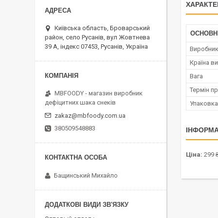
ХАРАКТЕ
Київська область, Броварський
ОСНОВН
район, село Русанів, вул Жовтнева
39 А, індекс 07453, Русанів, Україна
Виробни
Країна в
Вага
Термін п
MBFOODY - магазин виробник
дефіцитних шака снеків
Упаковка
zakaz@mbfoody.com.ua
380509548883
ІНФОРМА
Ціна:
299 
Бащинський Михайло