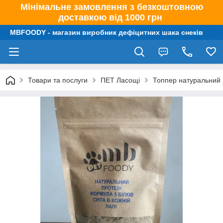
Мінімальне замовлення з безкоштовною
доставкою від 1000 грн
MBFOODY - магазин виробник дефіцитних шака снеків
Товари та послуги
ПЕТ Ласощі
Топпер натуральний п