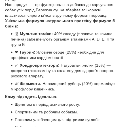
Наш продукт — це функціональна добавка до харчування
собак усіх порід,Бережна сушка зберігає всі корисні
властивості сирого м'яса в зручному форматі порошку.
Унікальна формула натурального протеїну формули 5
білків:
🧬
Мультивітаміни:
40% складу (яловича та качина
печінка) забезпечують організм вітамінами A, D, E, K та
групи B.
❤
Таурин:
Яловиче серце (25%) необхідне для
профілактики кардіоміопатії.
🦴
Хондропротектори:
Натуральні жилки (15%) —
джерело глюкозаміну та колагену для здоров'я опорно-
рухового апарату.
🌿
Ферменти:
Неочищений рубець (20%) нормалізує
мікрофлору кишечника.
Кому підходить ідеально:
Щенятам в період активного росту.
Спортивним та робочим собакам.
Пожилим улюбленцям для підтримки суглобів.