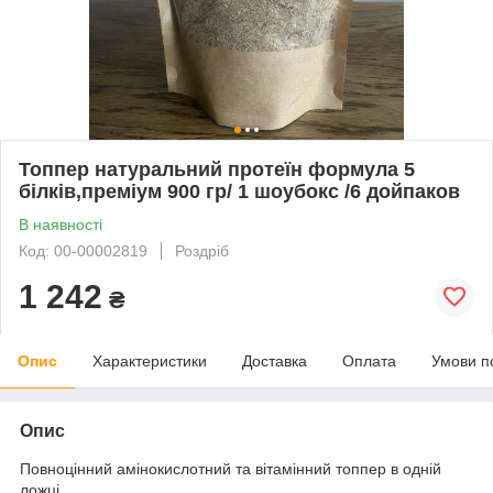
Топпер натуральний протеїн формула 5
білків,преміум 900 гр/ 1 шоубокс /6 дойпаков
В наявності
Код: 00-00002819
Роздріб
1 242
₴
Опис
Характеристики
Доставка
Оплата
Умови п
Опис
Повноцінний амінокислотний та вітамінний топпер в одній
ложці.