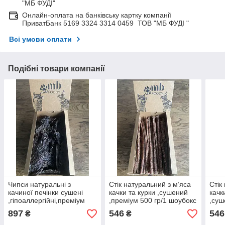
"МБ ФУДІ"
Онлайн-оплата на банківську картку компанії
ПриватБанк 5169 3324 3314 0459 ТОВ "МБ ФУДІ "
Всі умови оплати
Подібні товари компанії
Чипси натуральні з
Стік натуральний з м‘яса
Стік
качиної печінки сушені
качки та курки ,сушений
качк
,гіпоаллергійні,преміум
,преміум 500 гр/1 шоубокс
,суш
650 гр /1 шоубокс
прем
897
546
546
₴
₴
шоу