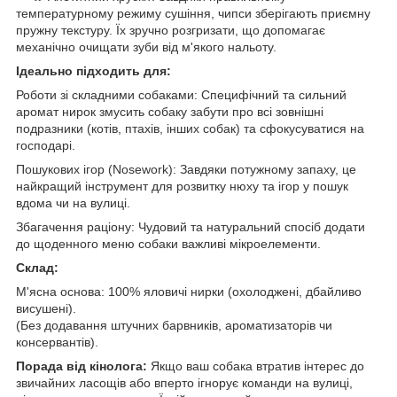
температурному режиму сушіння, чипси зберігають приємну
пружну текстуру. Їх зручно розгризати, що допомагає
механічно очищати зуби від м'якого нальоту.
Ідеально підходить для:
Роботи зі складними собаками: Специфічний та сильний
аромат нирок змусить собаку забути про всі зовнішні
подразники (котів, птахів, інших собак) та сфокусуватися на
господарі.
Пошукових ігор (Nosework): Завдяки потужному запаху, це
найкращий інструмент для розвитку нюху та ігор у пошук
вдома чи на вулиці.
Збагачення раціону: Чудовий та натуральний спосіб додати
до щоденного меню собаки важливі мікроелементи.
Склад:
М'ясна основа: 100% яловичі нирки (охолоджені, дбайливо
висушені).
(Без додавання штучних барвників, ароматизаторів чи
консервантів).
Порада від кінолога:
Якщо ваш собака втратив інтерес до
звичайних ласощів або вперто ігнорує команди на вулиці,