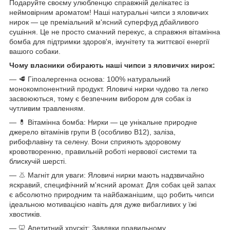
Подаруйте своєму улюбленцю справжній делікатес із
неймовірним ароматом! Наші натуральні чипси з яловичих
нирок — це преміальний м'ясний суперфуд дбайливого
сушіння. Це не просто смачний перекус, а справжня вітамінна
бомба для підтримки здоров'я, імунітету та життєвої енергії
вашого собаки.
Чому власники обирають наші чипси з яловичих нирок:
— 🥩 Гіпоалергенна основа: 100% натуральний
монокомпонентний продукт. Яловичі нирки чудово та легко
засвоюються, тому є безпечним вибором для собак із
чутливим травленням.
— 💊 Вітамінна бомба: Нирки — це унікальне природне
джерело вітамінів групи В (особливо В12), заліза,
рибофлавіну та селену. Вони сприяють здоровому
кровотворенню, правильній роботі нервової системи та
блискучій шерсті.
— 👃 Магніт для уваги: Яловичі нирки мають надзвичайно
яскравий, специфічний м'ясний аромат. Для собак цей запах
є абсолютно природним та найбажанішим, що робить чипси
ідеальною мотивацією навіть для дуже вибагливих у їжі
хвостиків.
— 🦷 Апетитний хрускіт: Завдяки правильному