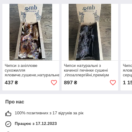
Чипси з ахіллове
Чипси натуральні з
Чипс
сухожилля
качиної печінки сушені
ялов
яловиче,сушене,натуральне
,гіпоаллергійні,преміум
серц
,гіпоаллергійне,преміум
650 гр /1 шоубокс
,пре
437
897
1 1
₴
₴
400 гр /1 шб
Про нас
100% позитивних з 17 відгуків за рік
Працює з 17.12.2023