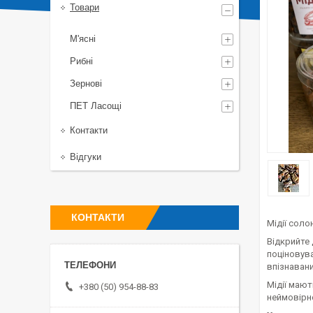
Товари
М'ясні
Рибні
Зернові
ПЕТ Ласощі
Контакти
Відгуки
КОНТАКТИ
Мідії соло
Відкрийте 
поціновува
впізнавани
Мідії мают
+380 (50) 954-88-83
неймовірно