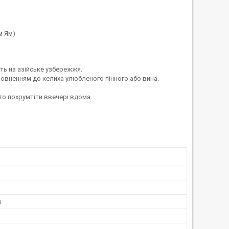
м Ям)
ть на азійське узбережжя.
повненням до келиха улюбленого пінного або вина.
то похрумтіти ввечері вдома.
и