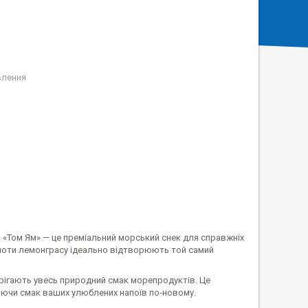
влення
ом «Том Ям» — це преміальний морський снек для справжніх
і ноти лемонграсу ідеально відтворюють той самий
зберігають увесь природний смак морепродуктів. Це
ваючи смак ваших улюблених напоїв по-новому.