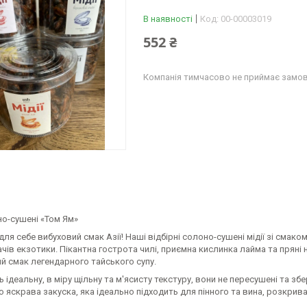
В наявності
Код:
00-00003019
552 ₴
Компанія тимчасово не приймає замо
но-сушені «Том Ям»
для себе вибуховий смак Азії! Наші відбірні солоно-сушені мідії зі смак
чів екзотики. Пікантна гострота чилі, приємна кислинка лайма та прян
й смак легендарного тайського супу.
ь ідеальну, в міру щільну та м'ясисту текстуру, вони не пересушені та 
 яскрава закуска, яка ідеально підходить для пінного та вина, розкри