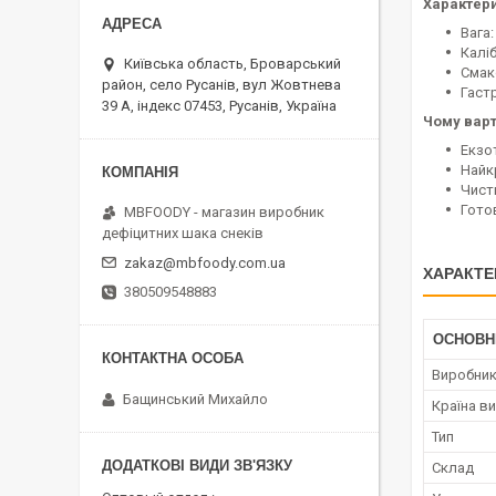
Характери
Вага:
Каліб
Київська область, Броварський
Смак
район, село Русанів, вул Жовтнева
Гаст
39 А, індекс 07453, Русанів, Україна
Чому вар
Екзо
Найк
Чисти
Гото
MBFOODY - магазин виробник
дефіцитних шака снеків
zakaz@mbfoody.com.ua
ХАРАКТЕ
380509548883
ОСНОВН
Виробни
Бащинський Михайло
Країна в
Тип
Склад