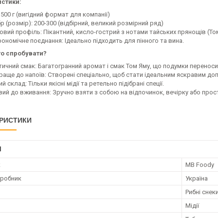
стики:
 500 г (вигідний формат для компанії)
р (розмір): 200-300 (відбірний, великий розмірний ряд)
овий профіль: Пікантний, кисло-гострий з нотами тайських прянощів (То
рономічне поєднання: Ідеально підходить для пінного та вина.
то спробувати?
тичний смак: Багатогранний аромат і смак Том Яму, що подумки переноси
раще до напоїв: Створені спеціально, щоб стати ідеальним яскравим до
й склад: Тільки якісні мідії та ретельно підібрані спеції.
вий до вживання: Зручно взяти з собою на відпочинок, вечірку або прос
РИСТИКИ
І
к
MB Foody
иробник
Україна
Рибні снек
Мідії